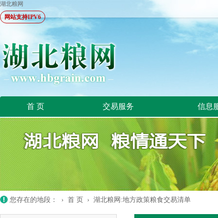
湖北粮网
网站支持IPV6
首 页
交易服务
信息
您存在的地段： ›
首 页
›
湖北粮网:地方政策粮食交易清单