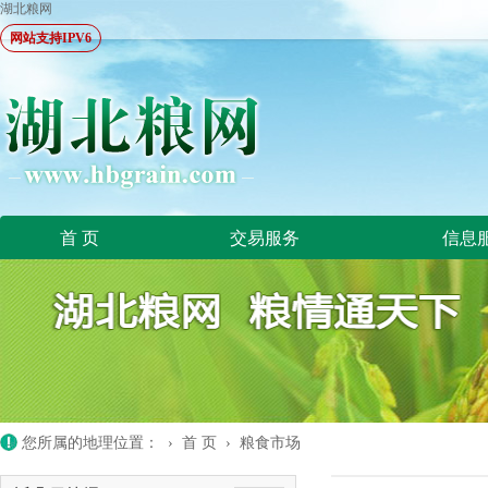
湖北粮网
网站支持IPV6
首 页
交易服务
信息
您所属的地理位置： ›
首 页
›
粮食市场