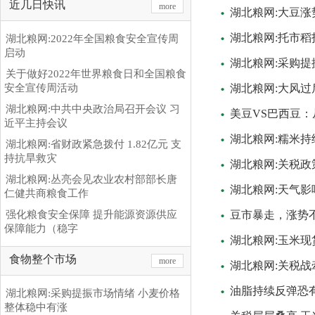
近几日快讯
more
湖北粮网:大豆涨
湖北粮网:托市稻
湖北粮网:2022年全国粮食安全宣传周
启动
湖北粮网:采购提
关于做好2022年世界粮食日和全国粮食
安全宣传周活动
湖北粮网:大风过
湖北粮网:中共中央政治局召开会议 习
美豆VS巴西豆
近平主持会议
湖北粮网:糯米
湖北粮网:省财政紧急拨付 1.82亿元 支
持抗旱救灾
湖北粮网:关税
湖北粮网:丛亮会见农业农村部部长唐
湖北粮网:天气
仁健共商粮食工作
强化粮食安全保障 提升能源资源供应
豆市暴走，涨势
保障能力（稳字
湖北粮网:玉米
食物整个市场
more
湖北粮网:关税
油脂持续反弹恐
湖北粮网:采购提振市场情绪 小麦价格
整体稳中有涨