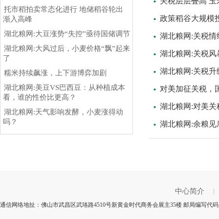
关税层层叠高 玉
托市稻拍卖常态化进行 地储稻谷轮出
政策稻谷大规模投
渐入高峰
湖北粮网:大豆涨势“失控”亟待国储调节
湖北粮网:关税
湖北粮网:大风过后，小麦价格“飘”起来
湖北粮网:关税风
了
湖北粮网:关税升
糯米持续飙涨，上下游博弈加剧
湖北粮网:美豆VS巴西豆：从种植成本
对美加征关税，
看，谁的性价比更高？
湖北粮网:‍对美
湖北粮网:天气影响发酵，小麦涨得动
吗？
湖北粮网:余粮
中心简介
|
通信网络地扯：佛山市武昌区武珞路4510号新黄金时代商务会展主35楼 邮局编写代码：